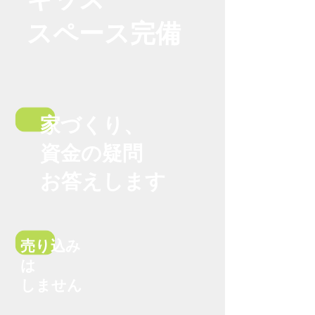
スペース
完備
家づくり、
資金の疑問
お答えします
売り込み
は
しません