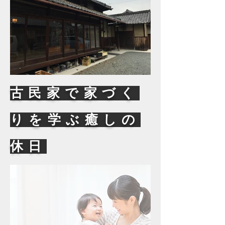
古民家で家づく
りを学ぶ癒しの
休日