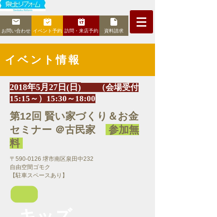
お問い合わせ
イベント予約
訪問・来店予約
資料請求
イベント情報
2018年5月27
日(日)
（会場受付
15:15～）15:30～18
:00
第12回 賢い家づくり＆お金
セミナー ＠古民家
参加無
料
〒590-0126 堺市南区泉田中232
​自由空間ゴモク
【駐車スペースあり】
キッズ