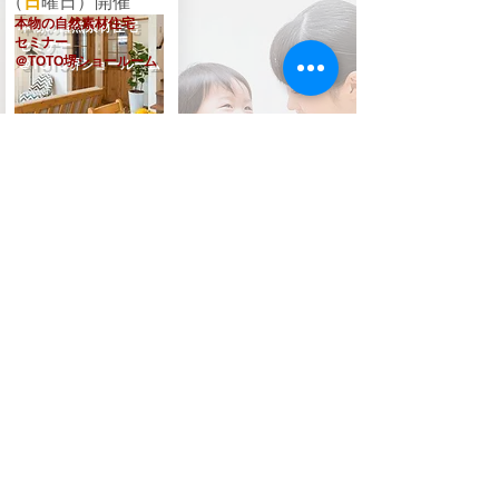
（
日
曜日）開催
本物の自然素材住宅
セミナー
​＠TOTO堺ショールーム
自然素材住宅って
​ ニセモノと本物があ
るって​ご存知ですか？
​資金・土地セミナーというの
は他のハウスメーカーや工務
店でもよくありますが、泉北
まいまいHOUSEの家づくり
セミナーは「健康自然住宅」
を加えたテーマで、本当に大
事なところだけをピックアッ
プします！ しっかりと知識を
つけたい方におすすめです♪
​Zoomオンライ
ン参加可能
【4/3開催】自然素材住宅セミナー