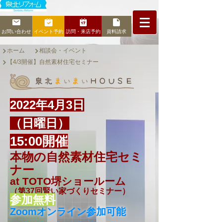
お問い合わせ
イベント予約
訪問・来店予約
資料請求
ホーム
相談会・イベント
【4/3開催】自然素材住宅セミナー
2022年4月3日
（日曜日）
​15:00開催
本物の自然素材住宅
セミ
ナー
at TOTO堺ショールーム
（第37回賢い家づくりセミナー）
参加無料
Zoomオンライン参加可能