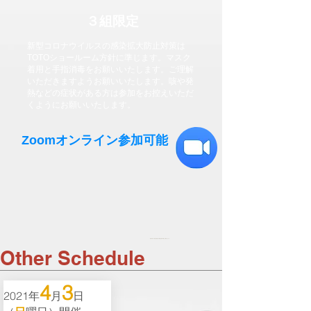
３組限定
新型コロナウイルスの感染拡大防止対策は
TOTOショールーム方針に準じます。マスク
着用と手指消毒をお願いいたします。ご理解
いただきますようお願いいたします。咳や発
熱などの症状がある方は参加をお控えいただ
くようにお願いいたします。
​Zoomオンライン参加可能
他の日程（今回ご都合が悪い場合は別の日程もご検討ください）
Other Schedule
4
3
2021年
月
日