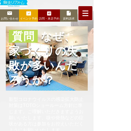
お問い合わせ
イベント予約
訪問・来店予約
資料請求
質問
なぜ、
家づくりの失
敗が多いんだ
ろうか？
新型コロナウイルスの感染拡大防止
対策はTOTOショールーム方針に準
じます。ご理解いただきますようお
願いいたします。咳や発熱などの症
状がある方は参加をお控えいただく
ようにお願いいたします。